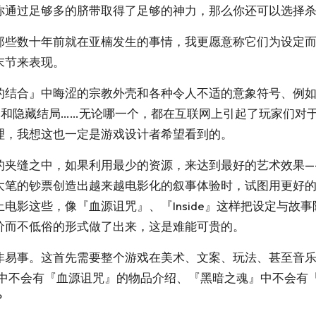
你通过足够多的脐带取得了足够的神力，那么你还可以选择
那些数十年前就在亚楠发生的事情，我更愿意称它们为设定
末节来表现。
结合』中晦涩的宗教外壳和各种令人不适的意象符号、例如『I
神控制和隐藏结局……无论哪一个，都在互联网上引起了玩家们
理，我想这也一定是游戏设计者希望看到的。
的夹缝之中，如果利用最少的资源，来达到最好的艺术效果—
大笔的钞票创造出越来越电影化的叙事体验时，试图用更好
电影这些，像『血源诅咒』、『Inside』这样把设定与故
价而不低俗的形式做了出来，这是难能可贵的。
非易事。这首先需要整个游戏在美术、文案、玩法、甚至音
e』中不会有『血源诅咒』的物品介绍、『黑暗之魂』中不会有『
？