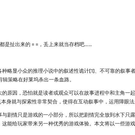
是扯出来的 = =，丢上来就当存档吧……
各种略显小众的推理小说中的叙述性诡计
[1]
、不可靠的叙事
剪辑策略在好莱坞杀出一条血路。
大的原因，恐怕就是读者或观众可以在故事进程中和主角一
点本身就与探索性非常契合，使得在互动叙事中，运用障眼
事与剧情只是游戏的一小部分，所以把剧情完全放到水下只
，这能给玩家带来另一种优秀的游戏体验。本文将以一些游