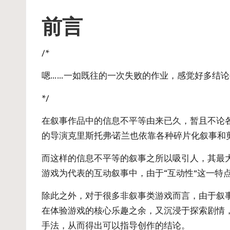
ot
by
前言
e
/*
嗯……一如既往的一次失败的作业，感觉好多结论都
*/
在叙事作品中的信息不平等由来已久，暂且不论
的导演克里斯托弗·诺兰也依靠各种碎片化叙事和
而这样的信息不平等的叙事之所以吸引人，其最
游戏为代表的互动叙事中，由于“互动性”这一特
除此之外，对于很多非叙事类游戏而言，由于叙
在体验游戏的核心乐趣之余，又沉浸于探索剧情
手法，从而得出可以指导创作的结论。