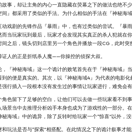
的故事，却让主角的内心一直隐藏在荧幕之下的做法也绝不
空间』都采用了类似的手法。为什么相似的手法在『神秘海
互动戏剧的先锋作品『暴雨』中，也有过类似的尝试。『暴
然而当玩家玩到最后，玩家才会发现其实真正的杀人犯就在
时间之后，镜头切到店里另一个角色并播放一段CG，此时突
掉证人的正是折纸杀人魔——你操控的侦探大叔。
论，『神秘海域』这一个诡计的败笔首先在于『神秘海域』
看到的便是真实的。其次，以『神秘海域4』为代表的电影化
是强行插入一段根本没有发生过的事情让玩家进行，难免会
个角色留下了足够的空白，让他们可以去做一些玩家看不到
入场景当中去推理分析凶手本身也成为了游戏性的一部分。
秘海域』中的诡异，除了反转时给玩家一个“惊喜”以外，
和玩法是否与“探索”相搭配。在此情况之下的诡计叙事才