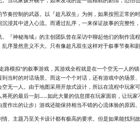
已。当玩家拨开幌子，如果发现的是一团糟糕的剧情，恐怕
的节奏控制的武器。以『超凡双生』为例，如果按照正常的
间沉浸其中进入心流。而通过乱序，一来保证故事的完整性
法。『神秘海域』的主创团队曾在采访中聊起他们的制作流
，乱序显然意义不大。只有像超凡双生这样对于叙事节奏和
走路模拟”的叙事游戏，其游戏全程就是在一个空无一人的镇
看到当时的对话场景。而这一个个对话，还有游戏中的场景
会空无一人。由于地图采用开放式设计，所以在流程中玩家
人将死的最后一刻……如此大量的信息摆在玩家面前，让玩家
由度作出的让步）游戏还能保持相当不错的心流体验的原因
剧情、主题乃至关卡设计都有极高的要求。但是如果能找到