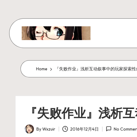
Skip
to
content
W
x
z
Home
『失败作业』浅析互动叙事中的玩家探索性
ui
r
『失败作业』浅析互
_
N
By
Wxzuir
2016年12月4日
No Commen
Posted