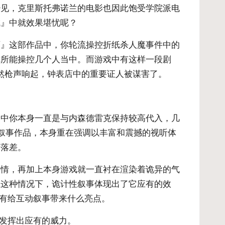
少见，克里斯托弗诺兰的电影也因此饱受学院派电
域』中就效果堪忧呢？
雨』这部作品中，你轮流操控折纸杀人魔事件中的
你所能操控几个人当中。而游戏中有这样一段剧
然枪声响起，钟表店中的重要证人被谋害了。
当中你本身一直是与内森德雷克保持较高代入，几
叙事作品，本身重在强调以丰富和震撼的视听体
有落差。
事情，再加上本身游戏就一直衬在渲染着诡异的气
在这种情况下，诡计性叙事体现出了它应有的效
没有给互动叙事带来什么亮点。
能发挥出应有的威力。