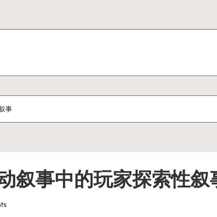
叙事
动叙事中的玩家探索性叙
ts