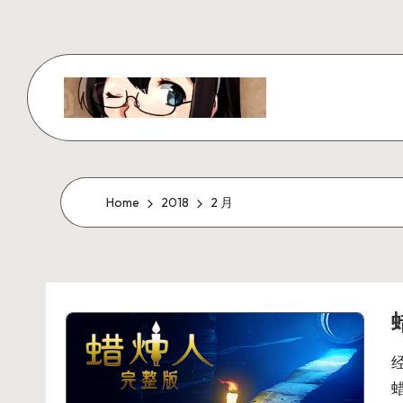
Skip
to
content
W
x
z
Home
2018
2 月
ui
r
_
N