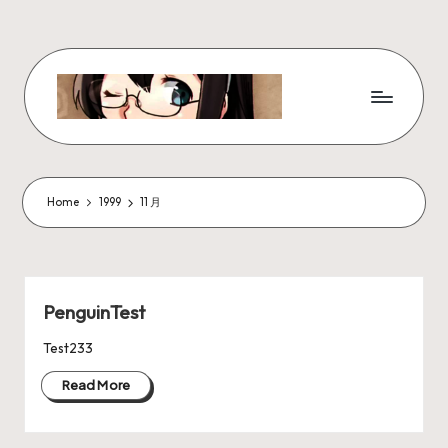
Skip
to
content
W
x
z
Home
1999
11 月
ui
r
_
PenguinTest
N
Test233
ot
Read More
e