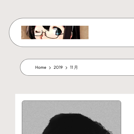
Skip
to
content
W
x
z
Home
2019
11 月
ui
r
_
N