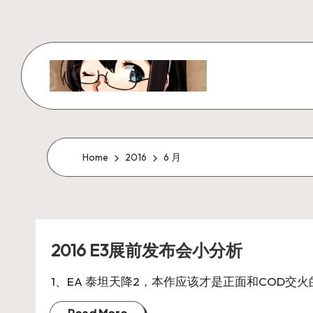
Skip
to
content
W
x
z
Home
2016
6 月
ui
r
2016 E3展前发布会小分析
_
N
1、EA 泰坦天降2，本作应该才是正面和COD交