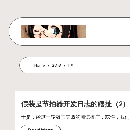
Skip
to
content
W
x
z
Home
2018
1 月
ui
r
假装是节拍器开发日志的瞎扯（2）
_
N
于是，经过一轮极其失败的测试推广，或许，我们