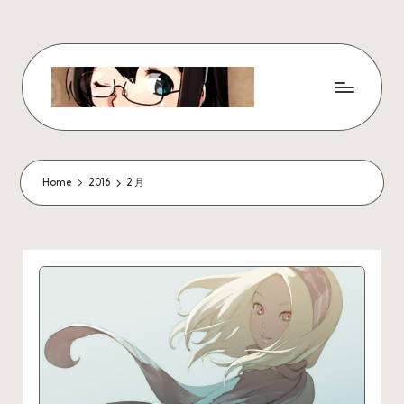
Skip
to
content
W
x
z
Home
2016
2 月
ui
r
_
N
ot
e