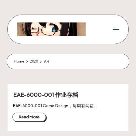
Skip
to
content
W
x
z
Home
2020
8 月
ui
r
_
EAE-6000-001 作业存档
N
EAE-6000-001 Game Design，每周有两篇…
ot
Read More
e