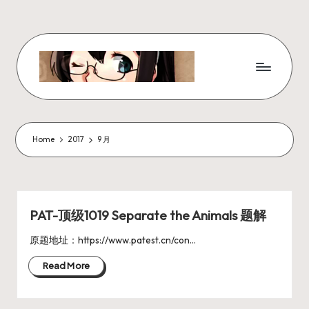
Skip
to
content
W
x
z
Home
2017
9 月
ui
r
_
PAT-顶级1019 Separate the Animals 题解
N
原题地址：https://www.patest.cn/con…
ot
Read More
e