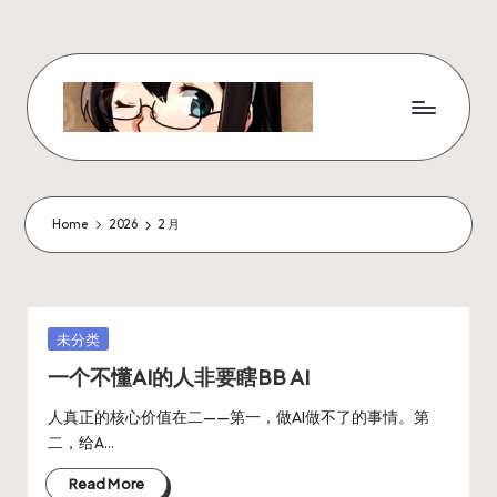
Skip
to
content
W
x
z
Home
2026
2 月
ui
r
_
Posted
未分类
in
N
一个不懂AI的人非要瞎BB AI
ot
人真正的核心价值在二——第一，做AI做不了的事情。第
二，给A…
e
Read More