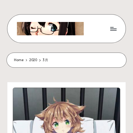
Skip
to
content
W
x
z
Home
2020
3 月
ui
r
_
N
ot
e