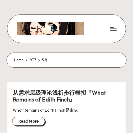
Skip
to
content
W
x
z
Home
2017
5 月
ui
r
_
从需求层级理论浅析步行模拟『What
Remains of Edith Finch』
N
ot
What Remains of Edith Finch是由G…
e
Read More