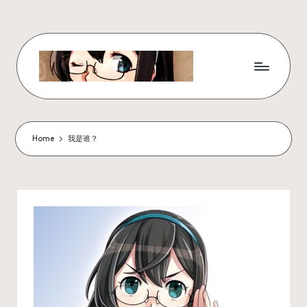
Skip
to
content
W
x
z
Home
我是谁？
ui
r
_
N
ot
e