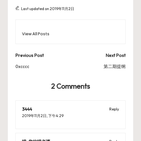
Last updated on 2019年11月2日
View All Posts
Post
Previous Post
Next Post
navigation
0xcccc
第二期提纲
2 Comments
3444
Reply
2019年11月2日,
下午4:29