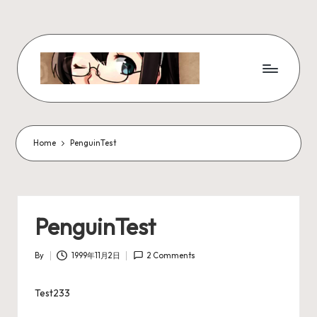
Skip
to
content
W
x
z
Home
PenguinTest
ui
r
_
PenguinTest
N
By
1999年11月2日
2 Comments
ot
Posted
by
e
Test233