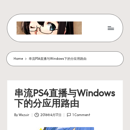
Skip
to
content
W
x
z
Home
串流PS4直播与Windows下的分应用路由
ui
r
_
串流PS4直播与Windows
N
下的分应用路由
ot
By
Wxzuir
2016年4月17日
1 Comment
e
Posted
by