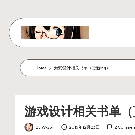
Skip
to
content
W
x
z
Home
游戏设计相关书单（更新ing）
ui
r
游戏设计相关书单（更
_
N
By
Wxzuir
2015年12月23日
2 Commen
Posted