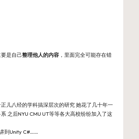
主要是自己
整理他人的内容
，里面完全可能存在错
。
作为一个正儿八经的学科搞深层次的研究 她花了几十年一
之后NYU CMU UT等等各大高校纷纷加入了这
到Unity C#……