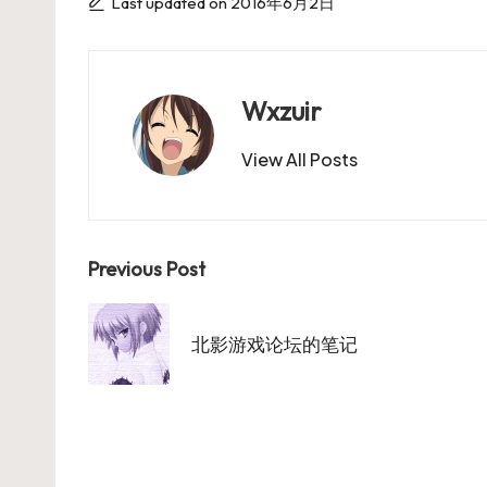
Last updated on 2016年6月2日
Wxzuir
View All Posts
Post
Previous Post
navigation
北影游戏论坛的笔记