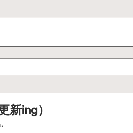
新ing）
ts