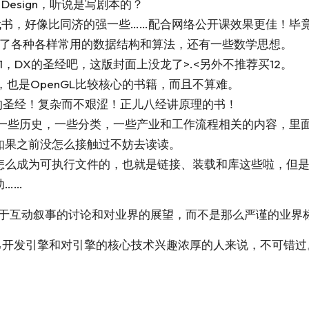
 Design
，听说是写剧本的？
的线代书，好像比同济的强一些……配合网络公开课效果更佳！
讲了各种各样常用的数据结构和算法，还有一些数学思想。
1
，DX的圣经吧，这版封面上没龙了>.<另外不推荐买12。
也是OpenGL比较核心的书籍，而且不算难。
的圣经！复杂而不艰涩！正儿八经讲原理的书！
一些历史，一些分类，一些产业和工作流程相关的内容，里面
如果之前没怎么接触过不妨去读读。
么成为可执行文件的，也就是链接、装载和库这些啦，但是不涉及
……
于互动叙事的讨论和对业界的展望，而不是那么严谨的业界
想要自己开发引擎和对引擎的核心技术兴趣浓厚的人来说，不可错