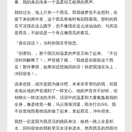
番，我的身后传来一个温柔却又粗厚的男声。
我转过头，地上只有一个西瓜。而我做梦也不会想到，在
接下来的两年里，这个西瓜将每时每刻陪着我。那时的西
瓜可没现在这么圆乎，也不像现在这么绿油油的。与其说
是西瓜，不如说是一个有点像西瓜的黄瓜。
『谁在说话？』当时的我非常惊恐。
『别害怕。』那个阴沉却温柔的声音又响了起来。『不过
没时间解释了！』声音顿了顿，『我就是你面前这个西
瓜！那件事情，如果你还想挽回的话！快把我顶在头上，
冲回宿舍！』
说来也怪，或许是因为缘分吧，本来非常害怕的我，却莫
名地从他的声音感到了一阵安心。他的声音并不好听，但
却映出一阵淡淡的关怀。话语中的温柔和力量氤氲着我的
全身，像是错觉一般，乌云渐渐消退，雨水打出GG。我
不自觉地照着他说的做了起来，拿起西瓜，冲向宿舍。
我想一定是因为我灵活的跳跃身法，纵然一路上全是积
水，回到宿舍的我鞋里完全没有进水。然而西瓜的挡雨功