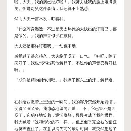
啦，大夫，我的病已经好啦！』我努力让我的脸上堆满微
笑。但是对笑这件事情，我还算不上熟悉。
然而大夫一言不发，盯着我。
『什么浑身湿透，不过是天太热跑的太快出的汗而已，都
是假的。』我的声音似乎在颤抖。
大夫还是那样盯着我，一动也不动。
感觉过了很久很久，大夫终于叹了一口气。『好吧，除了
病好了，我也想不出其他解释了。不过你的声音变得好粗
啊。』
『或许是药物副作用吧。』我擦了擦头上的汗，解释道。
在我给西瓜带上王冠的一瞬间，我的浑身突然开始坍缩，
变得又圆又绿。我惊恐地望向西瓜——不，它已经不是西
瓜了，它猖狂地笑着，逐渐膨胀，慢慢变成了我的模样。
我大喊着『这和你说的不一样。』但是似乎完全被他猖狂
地笑声盖住了。在意识消失前的最后时间，我突然想起了