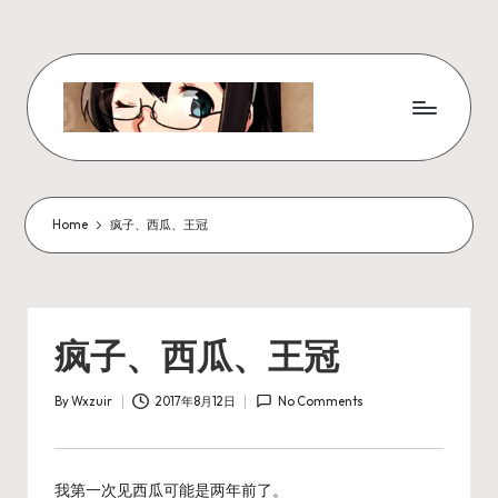
Skip
to
content
W
x
z
Home
疯子、西瓜、王冠
ui
r
_
疯子、西瓜、王冠
N
By
Wxzuir
2017年8月12日
No Comments
ot
Posted
by
e
我第一次见西瓜可能是两年前了。