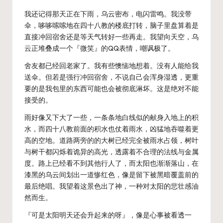
我还记得那天正在下雨，乌云密布，电闪雷鸣。我没带
伞，哆哆嗦嗦地在四十八教的楼底打转，脑子里盘算着是
直接冲回宿舍还是等天气转好一些再走。我望向天空，乌
云正堆叠成一个『微笑』的QQ表情，嘲讽极了。
舍友都已经回老家了。我有些懊恼地想着。没有人能给我
送伞。但若是强行冲回宿舍，不说自己会浑身湿透，更重
要的是我包里的东西可能也会被彻底淋坏。这是绝对不能
接受的。
雨好像又下大了一些，一条条地白线似的献身入地上的积
水，而四十八教前面的积水也仗着雨水，凶猛地吞噬着更
高的空地。道路两旁的的大树已经完全被雨水占领，树叶
与树干都闪烁着诡异的高光，透露着不合理的法线与金属
度。路上已经看不到其他行人了，而太阳也渐渐落山，在
漆黑的乌云间划出一道惨红色，像是留下被黑暗覆盖前的
最后绝唱。我望着这景色出了神，一种对太阳的悲壮感油
然而生。
『可是太阳明天还会升起来的呀』，像是心事被看透一