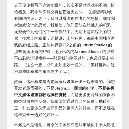
真正促使我写下这篇文章的，其实不是对游戏的不满。恰
恰相反，我非常仰慕交典创艺这支团队……在那些精彩或
有缺陷的设计之下，我可以看出创作者们的热情、细致和
对游戏设计的思考。我相信，他们团队在蜡烛人的积累，
无疑会带到他们的下一部作品中。无论上是流程上的积
累、技术上的积累，还是设计上的积累，都是中国独立游
戏的必经之路。正如神界原罪2之前的 Larian Studios 的
那些充满矛盾的RPG，还没出名的Arkane Studios 的那些
不出彩的沉浸模拟——那是我们绕不过的，也必须要走的
路。（这么一想，
或许正如王妙一说的
，『美好世界』这
种游戏能积累的东西更少了……）
然而，这种积累是需要玩家和媒体评测一起创造的。我想
开发者最需要的，不是Steam上一面倒的好评，
不是各类
中文媒体避重就轻地疯狂赞扬
，而是更多更冷静的来自不
同类型用户的反馈。我希望能通过自己的反馈，抛砖引
玉，引发更多关于这部作品的更深入的讨论，而不是现在
这样完全一边好的好评……
不知是不是错觉，当今的中国独立游戏市场似乎不太愿意