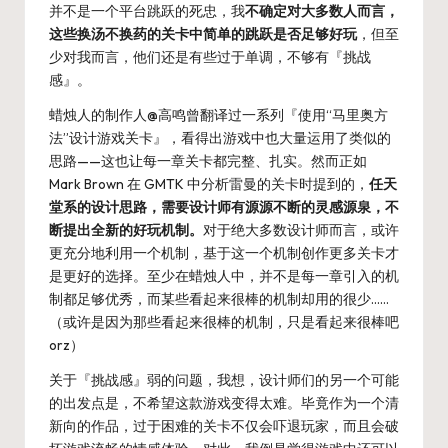
并不是一个平台跳跃的死忠，我
不确定对大多数人而言，
这些换汤不换药的关卡中简单的跳跃是否足够好玩
，但至
少对我而言，他们还是有些过于单调，不够有『挑战
感』。
蜡烛人的制作人@高鸣曾翻译过一系列『
使用“马里奥方
法”设计游戏关卡
』，看得出游戏中也大量运用了类似的
思路——这也让每一章关卡都完整、扎实。然而正如
Mark Brown 在 GMTK 中
分析雷曼的关卡
时提到的，
任天
堂系的设计思路，需要设计师有源源不断的灵感源泉，不
断提出全新的好玩机制。
对于绝大多数设计师而言，或许
更充分地利用一个机制，基于这一个机制创作更多关卡才
是更好的选择。至少在蜡烛人中，并不是每一章引入的机
制都足够优秀，而某些看起来很棒的机制却用的很少……
（或许是因为那些看起来很棒的机制，只是看起来很棒吧
orz）
关于『挑战感』弱的问题，我想，设计师们的另一个可能
的出发点是，不希望这款游戏变得太难。毕竟作为一个清
新向的作品，过于困难的关卡不仅会吓退玩家，而且会破