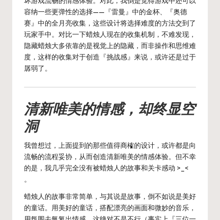
坏游戏流畅的情感体验。对此，我倒是觉得游戏中还可以
容纳一些更弹性的选择——『雷曼』中的金杯、『奥德
赛』中的全月亮收集，这些设计将选择难度的方法交到了
玩家手中。对比一下蜡烛人现在的收集机制，不难发现，
隐藏蜡烛大多依靠的是视觉上的隐藏，而非操作和思维难
度，这样的收集对于创造『挑战感』来说，或许还是过于
孱弱了。
清新唯美的情感，却终显空
洞
我曾想过，上面提到的那些值得商榷的设计，或许都是向
流畅的流程妥协，从而创造清新唯美的情感体验。但不幸
的是，我几乎完全没有被蜡烛人的故事和关卡感动 >_<
。
蜡烛人的故事非常简单，与其说是故事，倒不如说是美好
的童话。用美好的童话，搭配漂亮的画面和微妙的音乐，
用氛围去氤氲出情感，这绝对不是不行（事实上『三位一