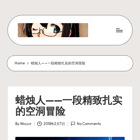
Skip
to
content
W
x
z
Home
蜡烛人——一段精致扎实的空洞冒险
ui
r
_
蜡烛人——一段精致扎实
N
的空洞冒险
ot
By
Wxzuir
2018年2月7日
No Comments
e
Posted
by