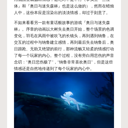
体』和『奥日与迷失森林』也是这么做的），然而在蜡烛
人中，这份本应是渲染出的淡淡情感，却过于刻意了。
不如来看看另一款有童话般故事的游戏『奥日与迷失森
林』。序章的动画以大树失去奥日开始，整个场景的色调
变化，羽毛在风雨中被吹飞的长镜头，再到遇到纳鲁，在
交互的过程中与纳鲁建立感情，再到最后失去纳鲁后，奥
日踉跄、无助又绝望的前行，那种流畅又轻柔的情感打动
了每一个玩家的内心。整个过程，没有旁白用悲伤的声音
念叨：“奥日悲伤极了”，“纳鲁非常喜欢奥日”，但是这些
情感还是自然地传递到了每个玩家的内心中。