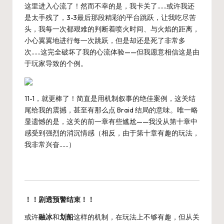
这里进入心流了！然而不幸的是，我卡关了……或许我还
是太手残了，3-3最后那段精彩的平台跳跃，让我吃尽苦
头，我每一次都艰难的判断着喷火时间、与火焰的距离，
小心翼翼地进行每一次跳跃，但是却还是死了非常多
次……这完全破坏了我的心流体验——但我愿意相信这是由
于玩家导致的个例。
11-1，就更棒了！简直是用机制叙事的绝佳案例，这关结
尾给我的震撼，甚至有那么点 Braid 结局的意味。唯一略
显遗憾的是，这关的前一章有些尴尬——我没从第十章中
感受到强烈的消沉情感（相反，由于第十章有趣的玩法，
我非常兴奋……）
！！剧透预警结束！！
或许
融冰
和
划船
这样的机制，在玩法上不够有趣，但从关