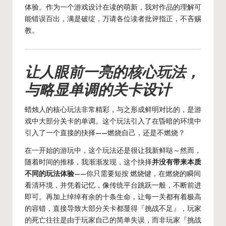
体验。作为一个游戏设计在读的萌新，我对作品的理解可
能错误百出，满是破绽，万请各位读者批评指正，不吝赐
教。
让人眼前一亮的核心玩法，
与略显单调的关卡设计
蜡烛人的核心玩法非常精彩，与之形成鲜明对比的，是游
戏中大部分关卡的单调。这个玩法引入了在昏暗的环境中
引入了一个直接的抉择——燃烧自己，还是不燃烧？
在一开始的游玩中，这个玩法还是很让我新鲜哒～然而，
随着时间的推移，我渐渐发现，这个抉择
并没有带来本质
不同的玩法体验
——你只需要短按 燃烧键，在燃烧的瞬间
看清环境，并凭着记忆，像传统平台跳跃一般，不断前进
即可。再加上绰绰有余的十条生命，让每一关都有着极高
的容错，直接导致大部分关卡都显得『挑战不足』，玩家
的死亡往往是由于玩家自己的简单失误，而非玩家『挑战