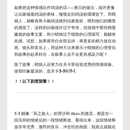
如果把这种情感比作鸡汤的话——奥日的做法，或许更像
让玩家循着鸡汤的香味，慢慢走到鸡汤前缓缓饮下。而蜡
烛人，就略有将大碗鸡汤推到玩家面前，喂到他们的嘴里
的感觉了。这样的比喻或许过于夸张，但游戏中那些稍显
尴尬的故事文案，和小蜡烛过于细致的心理描写，都颇有
此感。试想，如果将旁白全部去掉，将更多的精力放在动
画、镜头和音乐上，用这种方法来展示小蜡烛的心理变化
和故事的起承转合，在叙事上会不会更具感染力呢？
除了故事，蜡烛人还努力在关卡里创造优秀的情感体验。
使我印象最深的，是关卡
3-3
和
11-1
。
！！以下剧透预警！！
3-3 颇像『风之旅人』的滑沙和 Abzu 的激流，都是在一
段压抑的情绪后的一段情绪释放。看得出来，这段情绪释
放非常优秀，激昂的音乐，冲击性的画面，我差点就能在