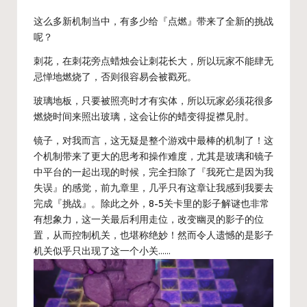
这么多新机制当中，有多少给『点燃』带来了全新的挑战
呢？
刺花，在刺花旁点蜡烛会让刺花长大，所以玩家不能肆无
忌惮地燃烧了，否则很容易会被戳死。
玻璃地板，只要被照亮时才有实体，所以玩家必须花很多
燃烧时间来照出玻璃，这会让你的蜡变得捉襟见肘。
镜子，对我而言，这无疑是整个游戏中最棒的机制了！这
个机制带来了更大的思考和操作难度，尤其是玻璃和镜子
中平台的一起出现的时候，完全扫除了『我死亡是因为我
失误』的感觉，前九章里，几乎只有这章让我感到我要去
完成『挑战』。除此之外，8-5关卡里的影子解谜也非常
有想象力，这一关最后利用走位，改变幽灵的影子的位
置，从而控制机关，也堪称绝妙！然而令人遗憾的是影子
机关似乎只出现了这一个小关……