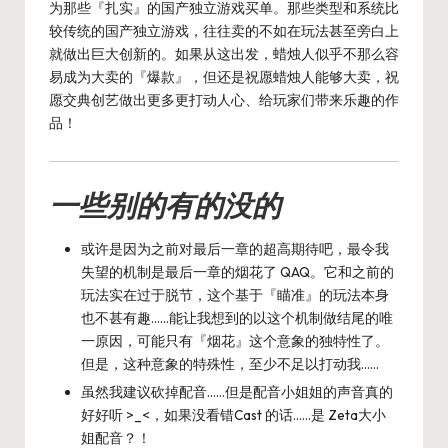
为那些『扎实』的国产独立游戏买单。那些类型和系统比
较传统的国产独立游戏，往往卖的不如在玩法甚至旁白上
就做出巨大创新的。如果从这出发，蜡烛人似乎不那么容
易成为大卖的『爆款』，但还是祝愿蜡烛人能够大卖，祝
愿交典创艺做出更多更打动人心、给玩家们带来乐趣的作
品！
一些别的有的没的
或许是因为之前对最后一章的超高期待吧，最令我
失望的机制是最后一章的烟花了 QAQ。它和之前的
玩法实在过于脱节，这个基于『瞄准』的玩法本身
也不甚有趣……能让我想到的以这个机制做结尾的唯
一原因，可能只有『烟花』这个意象的独特性了。
但是，这种意象的特殊性，至少不足以打动我……
虽然我建议砍掉配音……但是配音小姐姐的声音真的
好好听 >_<，如果没看错Cast 的话……是 Zeta大小
姐配音？！