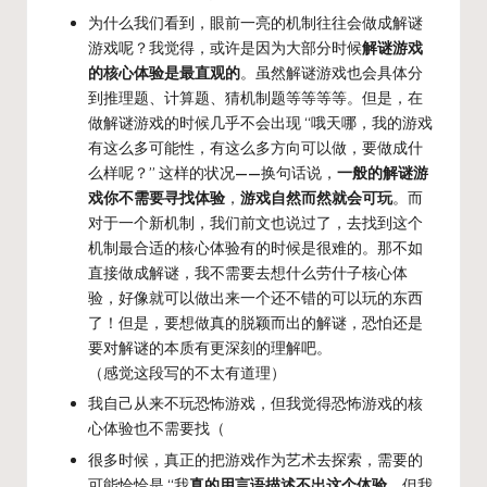
为什么我们看到，眼前一亮的机制往往会做成解谜
游戏呢？我觉得，或许是因为大部分时候
解谜游戏
的核心体验是最直观的
。虽然解谜游戏也会具体分
到推理题、计算题、猜机制题等等等等。但是，在
做解谜游戏的时候几乎不会出现 “哦天哪，我的游戏
有这么多可能性，有这么多方向可以做，要做成什
么样呢？” 这样的状况——换句话说，
一般的解谜游
戏你不需要寻找体验
，
游戏自然而然就会可玩
。而
对于一个新机制，我们前文也说过了，去找到这个
机制最合适的核心体验有的时候是很难的。那不如
直接做成解谜，我不需要去想什么劳什子核心体
验，好像就可以做出来一个还不错的可以玩的东西
了！但是，要想做真的脱颖而出的解谜，恐怕还是
要对解谜的本质有更深刻的理解吧。
（感觉这段写的不太有道理）
我自己从来不玩恐怖游戏，但我觉得恐怖游戏的核
心体验也不需要找（
很多时候，真正的把游戏作为艺术去探索，需要的
可能恰恰是 “我
真的用言语描述不出这个体验
，但我