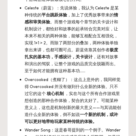
Celeste（蔚蓝）：先说体验，我认为 Celeste 是某
种传统的
平台跳跃体验
，加上了优秀故事带来的
情
感和审美体验
。而整个游戏每个章节的关卡设计和
机制设计，都恰好和故事的起承转合完美对应，让
本来不相关的两种体验，能够互相配合互相强化，
实现 1+1 > 2。而除了两部分的叠加，两种体验单独
拿出来讲，也都可圈可点。蔚蓝依靠其创作者
极度
扎实的基本功，手感设计，关卡设计
，还有对故事
和演出的驾驭，让整个游戏的品质完全脱颖而出。
至于如何才能拥有这种基本功……
Overcooked（煮糊了）：这点上意外的，我同样觉
得 Overcooked 并没有做到什么全新的体验。只不
过它的这个
核心机制
，实在与这个所有合作游戏里
想创造的那种合作体验，契合的太好了。可能某种
意义上，这也是机制创新的最大意义——与其说能创
造什么全新的体验，倒不如说
一个新的机制，或许
可以更好地带给玩家某种传统的体验。
Wander Song：这是春哥提到的一个例子。Wander