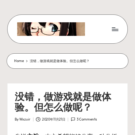
Skip
to
content
W
x
z
Home
没错，做游戏就是做体验。但怎么做呢？
ui
r
_
没错，做游戏就是做体
N
验。但怎么做呢？
ot
By
Wxzuir
2020年11月21日
3 Comments
e
Posted
by