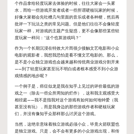
个作品拿给轻度玩家去体验的时候，往往大家会一头雾
水，而给一些游戏开发者或者一些所谓硬核玩家的时候，
好像大家都会先吐槽几句里面的音乐或者各种梗，然后再
批评一下玩法之类的常见问题。但是他们往往不会像轻度
玩家一样，对游戏的主题产生疑惑，更不会像那些某些轻
度玩家一样问：“这个也算游戏吗？”
作为一个长期沉浸在特效大片而很少接触文艺电影和小众
电影的观影者，我想我恐怕是看不懂文艺电影的。那么，
是不是小众独立游戏也会越来越和传统商业游戏分割开来
——到了轻度玩家甚至玩不明白或者根本感受不到小众游
戏情感的地步呢？
一个例子是，癌症似龙是我在知乎上见过的评价最低的游
戏之一（除去一些众所周知的烂作），这和我主观感受大
相径庭——我不是指我对这个游戏有如何如何地钟爱（我
甚至没有玩），而是我身边的那些游戏作者和硬核玩家
们，并没有像知乎众那样那么讨厌这个游戏。
当然，这绝非意味着独立游戏必须小众，毕竟火箭联盟也
是独立游戏。只是，会不会有更多的小众游戏出现，和传