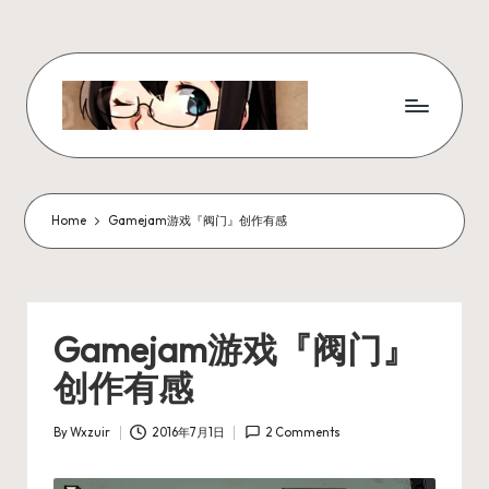
Skip
to
content
W
x
z
Home
Gamejam游戏『阀门』创作有感
ui
r
_
Gamejam游戏『阀门』
N
创作有感
ot
By
Wxzuir
2016年7月1日
2 Comments
e
Posted
by